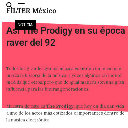
Skip
Open
Close
FILTER México
to
mobile
mobile
content
menu
menu
NOTICIA
Así The Prodigy en su época
raver del 92
Todos los grandes genios musicales tienen un inicio que
marca la historia de la música, a veces algunos en menor
medida que otros, pero que de igual manera son una gran
influencia para las futuras generaciones.
Muestra de esto es
The Prodigy
, que hoy en día dan vida
a uno de los actos más cotizados e importantes dentro de
la música electrónica.