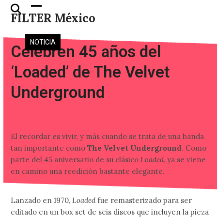
Skip
Open
Close
FILTER México
to
mobile
mobile
content
menu
menu
NOTICIA
Celebren 45 años del
‘Loaded’ de The Velvet
Underground
El recordar es vivir, y más cuando se trata de una banda
tan importante como
The Velvet Underground
. Como
parte del 45 aniversario de su clásico
Loaded
, ya se viene
en camino una reedición bastante elegante.
Lanzado en 1970,
Loaded
fue remasterizado para ser
editado en un box set de seis discos que incluyen la pieza