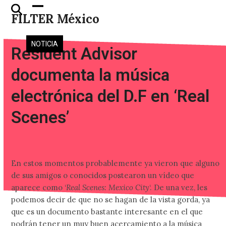
Skip
Open
Close
FILTER México
to
mobile
mobile
content
menu
menu
NOTICIA
Resident Advisor
documenta la música
electrónica del D.F en ‘Real
Scenes’
En estos momentos probablemente ya vieron que alguno
de sus amigos o conocidos postearon un vídeo que
aparece como ‘
Real Scenes: Mexico City
‘. De una vez, les
podemos decir de que no se hagan de la vista gorda, ya
que es un documento bastante interesante en el que
podrán tener un muy buen acercamiento a la música