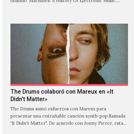
titulado 'Machines: A History Of Electronic Music',
donde explora…
The Drums colaboró con Mareux en «It
Didn’t Matter»
The Drums sumó esfuerzos con Mareux para
presentar una entrañable canción synth-pop llamada
'It Didn't Matter". De acuerdo con Jonny Pierce, esta
es el primer…