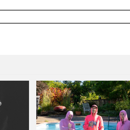
s de ‘New Bermuda’ con el sencillo «Come Back»
Arcade Fire lanzará dos canc