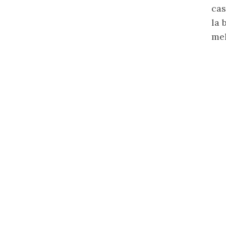
cas
la 
mel