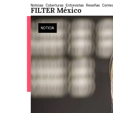
Skip
Noticias
Coberturas
Entrevistas
Reseñas
Conte
FILTER México
to
content
NOTICIA