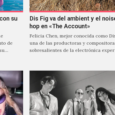
con su
Dis Fig va del ambient y el noise
hop en «The Account»
de
Felicia Chen, mejor conocida como Dis
nto de
una de las productoras y compositor
 su
sobresalientes de la electrónica expe
al abordar distintos estilos que…