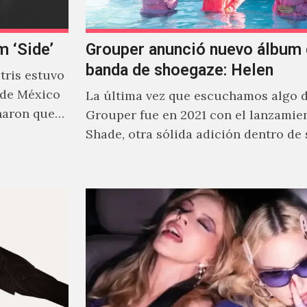
m ‘Side’
Grouper anunció nuevo álbum 
banda de shoegaze: Helen
ris estuvo
 de México
La última vez que escuchamos algo 
naron que
Grouper fue en 2021 con el lanzamie
Shade, otra sólida adición dentro de
cautivante repertorio y,…