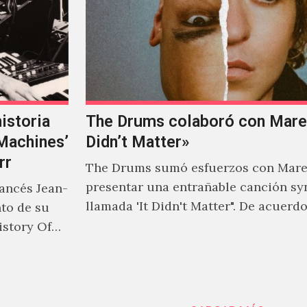
istoria
The Drums colaboró con Mareu
‘Machines’
Didn’t Matter»
rr
The Drums sumó esfuerzos con Mare
presentar una entrañable canción sy
rancés Jean-
llamada 'It Didn't Matter". De acuerd
nto de su
Jonny Pierce, esta es el primer…
istory Of