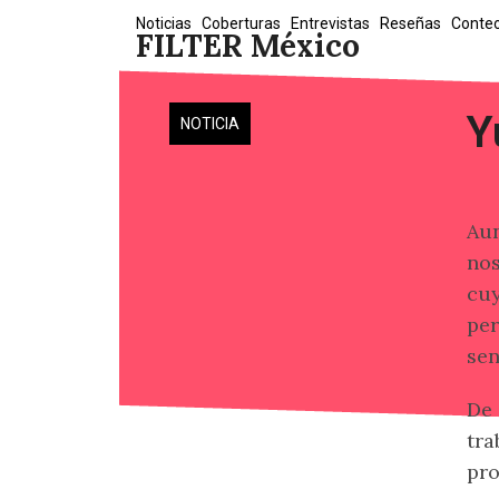
Skip
Noticias
Coberturas
Entrevistas
Reseñas
Conte
FILTER México
to
content
Y
NOTICIA
Au
nos
cuy
per
sen
De 
tra
pro