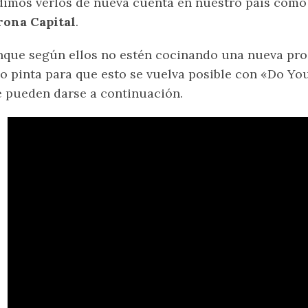
imos verlos de nueva cuenta en nuestro país como
rona Capital
.
que según ellos no estén cocinando una nueva pro
o pinta para que esto se vuelva posible con «Do Y
 pueden darse a continuación.