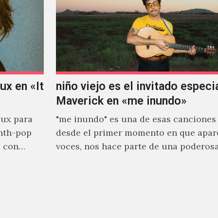
x en «It
niño viejo es el invitado especi
Maverick en «me inundo»
ux para
"me inundo" es una de esas canciones
nth-pop
desde el primer momento en que apar
o con
voces, nos hace parte de una poderos
narrativa emocional…