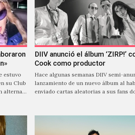
aboraron
DIIV anunció el álbum ‘ZIRP!’ c
on»
Cook como productor
e estuvo
Hace algunas semanas DIIV semi-anun
en su Club
lanzamiento de un nuevo álbum al ha
n alterna
enviado cartas aleatorias a sus fans 
venía el nombre de 'ZIRP!'…