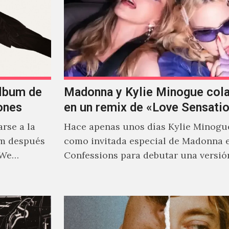
álbum de
Madonna y Kylie Minogue col
ones
en un remix de «Love Sensati
rse a la
Hace apenas unos días Kylie Minogu
um después
como invitada especial de Madonna 
 We…
Confessions para debutar una versió
de "Love Sensation", canción…