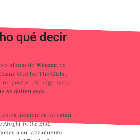
ho qué decir
evo álbum de
Weezer
, ya
hank God for The Girls”,
un postre… Sí, algo raro,
e se quiten esos
n estos momentos no están
e Alright in the End
,
racias a su lanzamiento