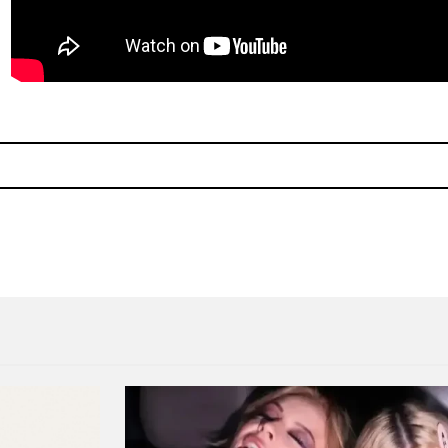
 nuevo video para “The Love Within”
En cuestión de horas tendr