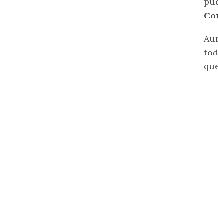
pud
Co
Aun
tod
que