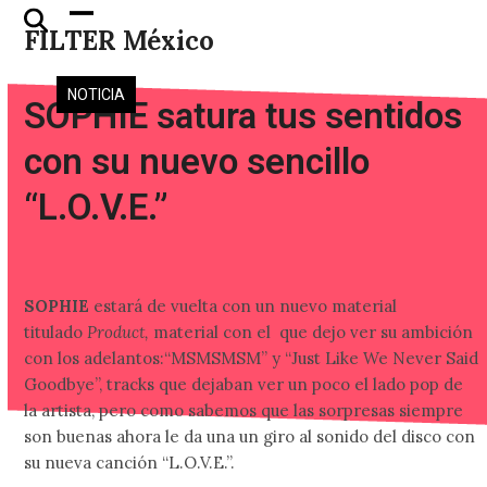
Skip
Open
Close
FILTER México
to
mobile
mobile
content
menu
menu
NOTICIA
SOPHIE satura tus sentidos
con su nuevo sencillo
“L.O.V.E.”
SOPHIE
estará de vuelta con un nuevo material
titulado
Product,
material con el
que dejo ver su ambición
con los adelantos:“MSMSMSM” y “Just Like We Never Said
Goodbye”, tracks que dejaban ver un poco el lado pop de
la artista, pero como sabemos que las sorpresas siempre
son buenas ahora le da una un giro al sonido del disco con
su nueva canción “L.O.V.E.”.