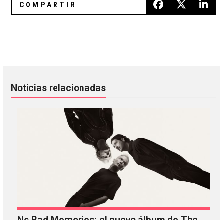
Aquí está el cover de Natalie Prass a «REALiTi» de Grimes
Pussy Riot presenta “Refugees I
Noticias relacionadas
No Bad Memories: el nuevo álbum de The