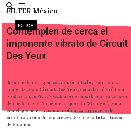
Skip
Open
Close
FILTER México
to
mobile
mobile
content
menu
menu
NOTICIA
Contemplen de cerca el
imponente vibrato de Circuit
Des Yeux
Si aun no le entregan su corazón a
Haley Fohr
, mejor
conocida como
Circuit Des Yeux
, quien lanzó su última
producción,
In Plain Speech
a principios de año, ya es hora
de que lo hagan. Y qué mejor que con “Stranger”, tema
con el que muestra como profundiza su proceso de
escritura y como ha ido creciendo como artista a través
de los años.