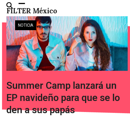
Skip
Open
Close
FILTER México
to
mobile
mobile
content
menu
menu
NOTICIA
Summer Camp lanzará un
EP navideño para que se lo
den a sus papás