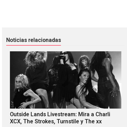
Alístense para navidad con SSION y su presentación en el 
La maldad de Pop. 1280 volverá a
Noticias relacionadas
Outside Lands Livestream: Mira a Charli
XCX, The Strokes, Turnstile y The xx