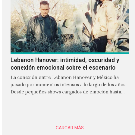
Lebanon Hanover: intimidad, oscuridad y
conexión emocional sobre el escenario
La conexión entre Lebanon Hanover y México ha
pasado por momentos intensos a lo largo de los años.
Desde pequeños shows cargados de emoción hasta
giras accidentadas, el dúo formado por Larissa
Iceglass y William Maybelline ha construido una
relación cercana con el público mexicano gracias a su
mezcla de post-punk, coldwave y letras
profundamente melancólicas.
CARGAR MÁS