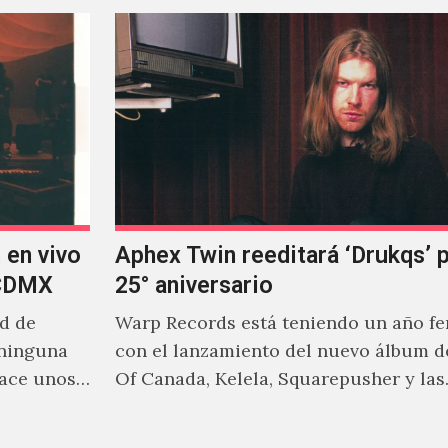
 en vivo
Aphex Twin reeditará ‘Drukqs’ 
 CDMX
25° aniversario
ad de
Warp Records está teniendo un año f
 ninguna
con el lanzamiento del nuevo álbum d
hace unos
Of Canada, Kelela, Squarepusher y las
reediciones que poco a…