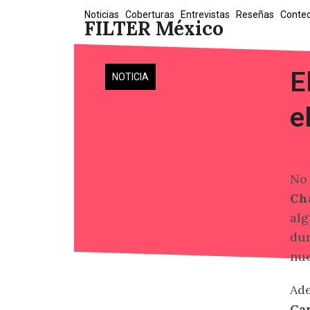
Skip
Noticias
Coberturas
Entrevistas
Reseñas
Conte
FILTER México
to
content
E
NOTICIA
e
No 
Cha
alg
dur
nue
Ade
Ca