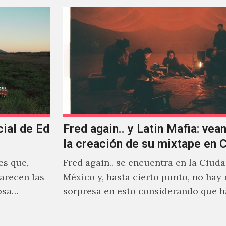
cial de Ed
Fred again.. y Latin Mafia: vean
la creación de su mixtape en
es que,
Fred again.. se encuentra en la Ciud
arecen las
México y, hasta cierto punto, no hay
osa
sorpresa en esto considerando que 
días decidió…