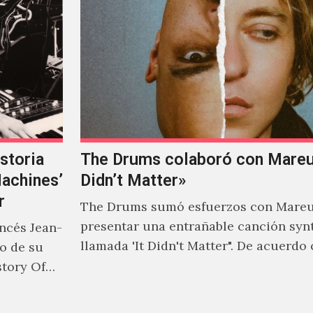
storia
The Drums colaboró con Mareux
Machines’
Didn’t Matter»
r
The Drums sumó esfuerzos con Mareu
presentar una entrañable canción syn
ancés Jean-
llamada 'It Didn't Matter". De acuerdo
to de su
Jonny Pierce, esta es el primer…
story Of