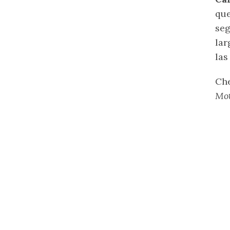
que
seg
lar
las
Che
Mo