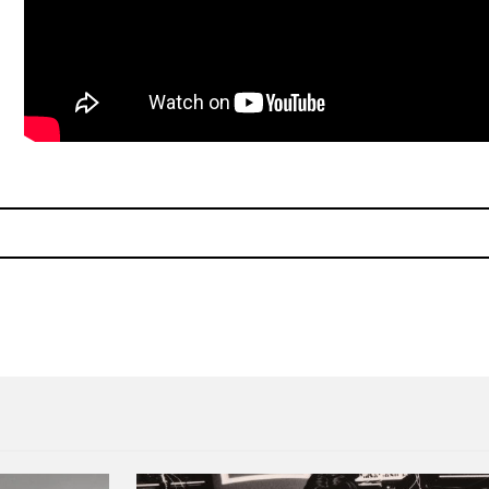
a colaboración con David Bowie!
Sauna Youth vuelve con más 