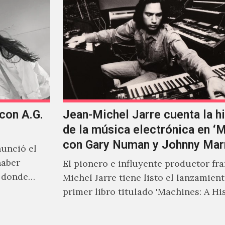
 con A.G.
Jean-Michel Jarre cuenta la hi
de la música electrónica en ‘
con Gary Numan y Johnny Mar
unció el
haber
El pionero e influyente productor fr
s donde
Michel Jarre tiene listo el lanzamien
primer libro titulado 'Machines: A Hi
Electronic Music', donde explora…