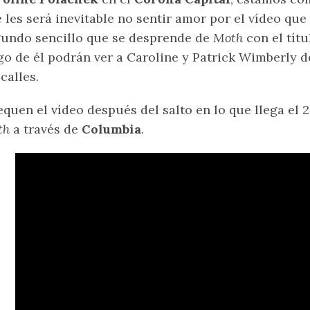
 les será inevitable no sentir amor por el vídeo que
undo sencillo que se desprende de
Moth
con el títu
go de él podrán ver a Caroline y Patrick Wimberly 
 calles.
quen el vídeo después del salto en lo que llega el 
th
a través de
Columbia
.