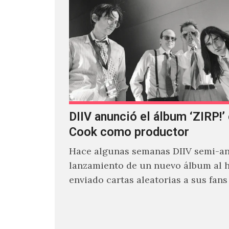
DIIV anunció el álbum ‘ZIRP!’
Cook como productor
Hace algunas semanas DIIV semi-an
lanzamiento de un nuevo álbum al 
enviado cartas aleatorias a sus fan
venía el nombre de 'ZIRP!'…