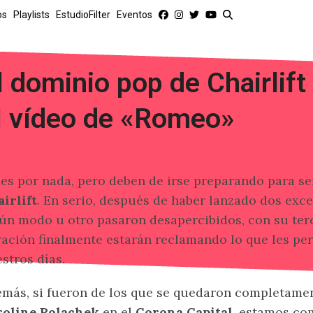
os
Playlists
EstudioFilter
Eventos
l dominio pop de Chairlift
l vídeo de «Romeo»
es por nada, pero deben de irse preparando para s
irlift
. En serio, después de haber lanzado dos exc
ún modo u otro pasaron desapercibidos, con su terc
ación finalmente estarán reclamando lo que les per
stros días.
más, si fueron de los que se quedaron completam
roline Polachek
en el
Corona Capital
, estamos co