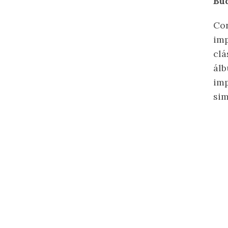
Bud
Con
imp
clá
álb
imp
sim