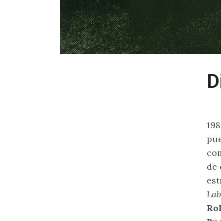
D
198
pue
com
de 
es
Lab
Rol