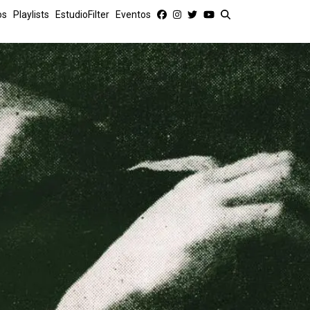
os
Playlists
EstudioFilter
Eventos