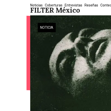
Skip
Noticias
Coberturas
Entrevistas
Reseñas
Conte
FILTER México
to
content
NOTICIA