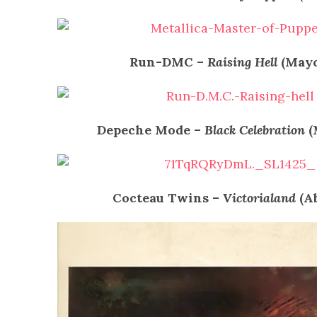
Run-DMC –
Raising Hell
(Mayo
Depeche Mode –
Black Celebration
(
Cocteau Twins –
Victorialand
(Ab