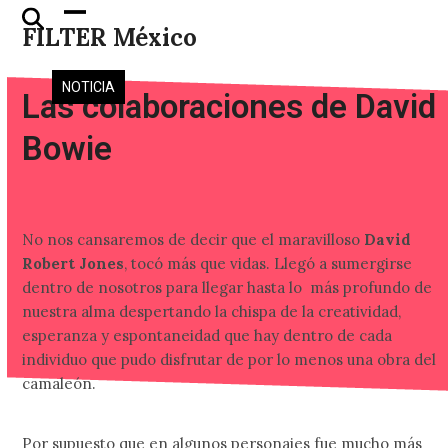
Skip
Open
Close
FILTER México
to
mobile
mobile
content
menu
menu
NOTICIA
Las colaboraciones de David
Bowie
No nos cansaremos de decir que el maravilloso
David
Robert Jones
, tocó más que vidas. Llegó a sumergirse
dentro de nosotros para llegar hasta lo más profundo de
nuestra alma despertando la chispa de la creatividad,
esperanza y espontaneidad que hay dentro de cada
individuo que pudo disfrutar de por lo menos una obra del
camaleón.
Por supuesto que en algunos personajes fue mucho más