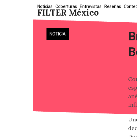
Skip
Noticias
Coberturas
Entrevistas
Reseñas
Conte
FILTER México
to
content
B
NOTICIA
B
Co
esp
ané
inf
Uno
dec
Dow