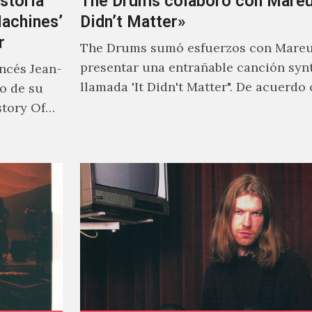
storia
The Drums colaboró con Mareux
Machines’
Didn’t Matter»
r
The Drums sumó esfuerzos con Mareu
presentar una entrañable canción syn
ancés Jean-
llamada 'It Didn't Matter". De acuerdo
to de su
Jonny Pierce, esta es el primer…
story Of