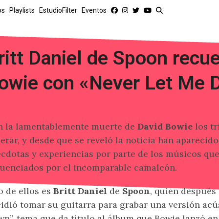
os
Playlists
EstudioFilter
Eventos
ritt Daniel de Spoon recu
owie con «Never Let Me
n la lamentablemente muerte de
David Bowie
los tr
erar, y desde que se reveló la noticia han aparecido
cdotas y experiencias por parte de los músicos qu
luenciados por el incomparable camaleón.
 de ellos es
Britt Daniel
de
Spoon
, quien después 
idió tomar su guitarra para grabar una versión acú
n”, tema que da título al álbum que Bowie lanzó en 