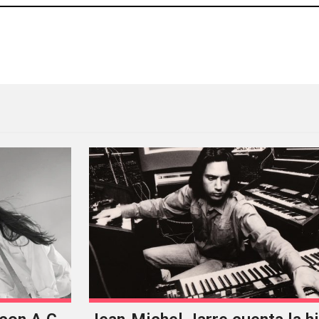
r It” de Junior Boys
Vean a Warpaint desde su e