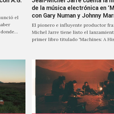
 con A.G.
Jean-Michel Jarre cuenta la hi
de la música electrónica en ‘
con Gary Numan y Johnny Mar
unció el
haber
El pionero e influyente productor fr
s donde
Michel Jarre tiene listo el lanzamien
primer libro titulado 'Machines: A Hi
Electronic Music', donde explora…