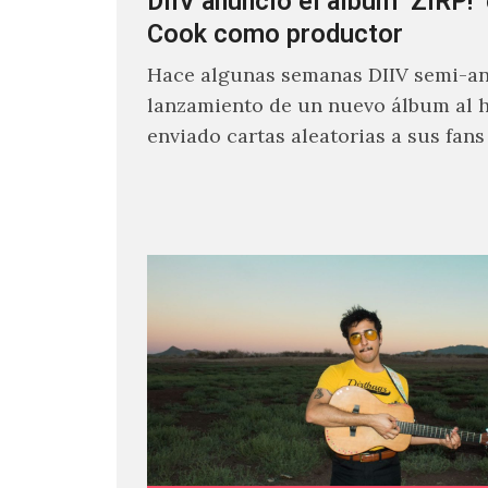
DIIV anunció el álbum ‘ZIRP!’
Cook como productor
Hace algunas semanas DIIV semi-an
lanzamiento de un nuevo álbum al 
enviado cartas aleatorias a sus fan
venía el nombre de 'ZIRP!'…