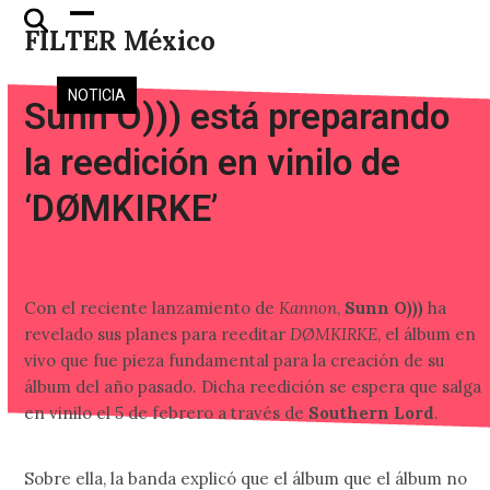
Skip
Open
Close
FILTER México
to
mobile
mobile
content
menu
menu
NOTICIA
Sunn O))) está preparando
la reedición en vinilo de
‘DØMKIRKE’
Con el reciente lanzamiento de
Kannon
,
Sunn O)))
ha
revelado sus planes para reeditar
DØMKIRKE
, el álbum en
vivo que fue pieza fundamental para la creación de su
álbum del año pasado. Dicha reedición se espera que salga
en vinilo el 5 de febrero a través de
Southern Lord
.
Sobre ella, la banda explicó que el álbum que el álbum no