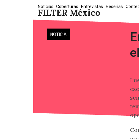
Skip
Noticias
Coberturas
Entrevistas
Reseñas
Conte
FILTER México
to
content
E
NOTICIA
e
Lue
esc
sem
tem
opo
Co
cre