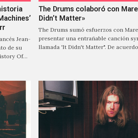
istoria
The Drums colaboró con Mareu
‘Machines’
Didn’t Matter»
rr
The Drums sumó esfuerzos con Mare
presentar una entrañable canción sy
rancés Jean-
llamada 'It Didn't Matter". De acuerd
nto de su
Jonny Pierce, esta es el primer…
istory Of