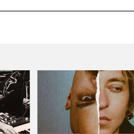
iestero en «Moth to the Flame»
Philip Selway de Radiohead 