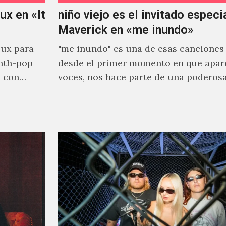
x en «It
niño viejo es el invitado especi
Maverick en «me inundo»
ux para
"me inundo" es una de esas canciones
nth-pop
desde el primer momento en que apar
o con
voces, nos hace parte de una poderos
narrativa emocional…