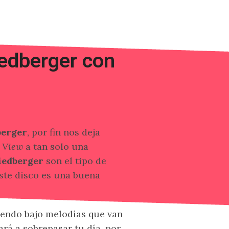
edberger con
berger
, por fin nos deja
 View
a tan solo una
iedberger
son el tipo de
ste disco es una buena
endo bajo melodías que van
rá a sobrepasar tu día, por