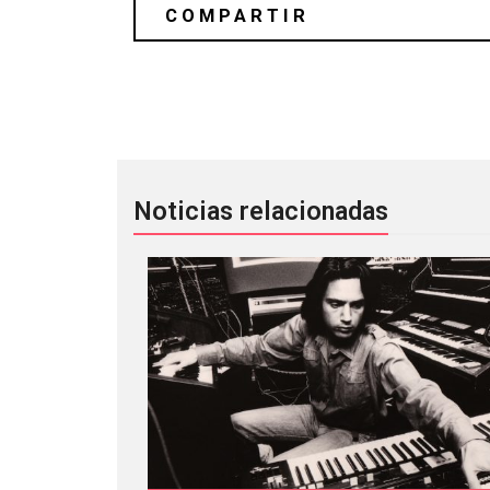
Chairlift está puliendo su lado más f
Noticias relacionadas