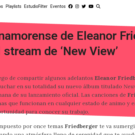
os
Playlists
EstudioFilter
Eventos
namorense de Eleanor Fri
l stream de ‘New View’
go de compartir algunos adelantos
Eleanor Fried
uchar en su totalidad su nuevo álbum titulado
New
ana de su lanzamiento oficial. Las canciones de
Fr
as que funcionan en cualquier estado de animo y e
rtunidad para conocer su trabajo.
mpuesto por once temas
Friedberger
te va sumergi
ando una atmósfera lleno de serenidad que te ayuda