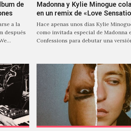
álbum de
Madonna y Kylie Minogue col
ones
en un remix de «Love Sensati
rse a la
Hace apenas unos días Kylie Minogu
um después
como invitada especial de Madonna 
 We…
Confessions para debutar una versió
de "Love Sensation", canción…