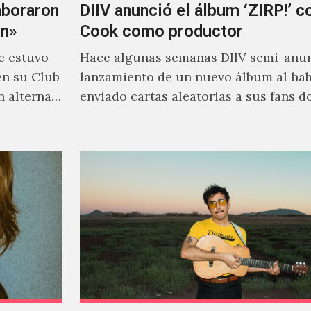
aboraron
DIIV anunció el álbum ‘ZIRP!’ c
on»
Cook como productor
e estuvo
Hace algunas semanas DIIV semi-anun
en su Club
lanzamiento de un nuevo álbum al ha
n alterna
enviado cartas aleatorias a sus fans 
venía el nombre de 'ZIRP!'…