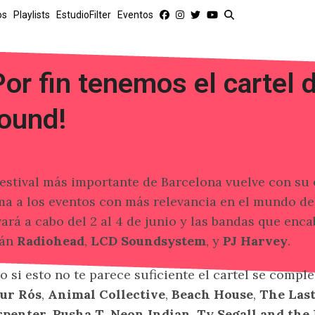
os
Playlists
EstudioFilter
Eventos
Por fin tenemos el cartel 
ound!
festival más importante de Barcelona vuelve con su 
a a los eventos con más relevancia en el mundo de 
vará a cabo del 2 al 4 de junio y las bandas que enc
rán
Radiohead
,
LCD Soundsystem
, y
PJ Harvey
.
o si esto no te parece suficiente el cartel se comp
gur Rós
,
Animal Collective
,
Beach House
,
The Las
rpenter
,
Pusha T
,
Neon Indian
,
Ty Segall and the