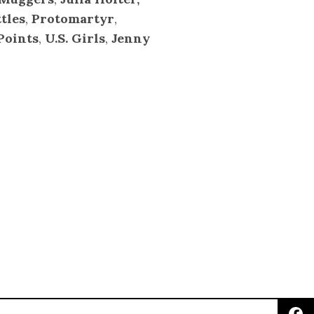
tles
,
Protomartyr
,
Points
,
U.S. Girls
,
Jenny