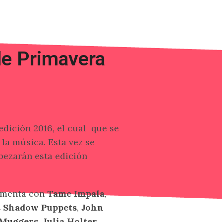
de Primavera
edición 2016, el cual que se
la música. Esta vez se
abezarán esta edición
lementa con
Tame Impala
,
t Shadow Puppets
,
John
 Muggers
,
Julia Holter,