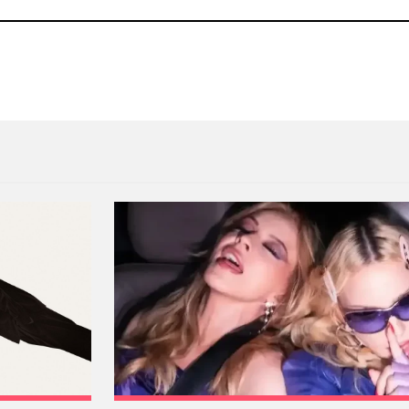
tación con Jimmy Kimmel
The Last Shadow Puppets rev