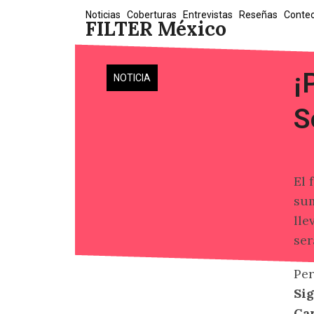
Skip
Noticias
Coberturas
Entrevistas
Reseñas
Conte
FILTER México
to
content
¡
NOTICIA
S
El 
sum
lle
se
Per
Si
Ca