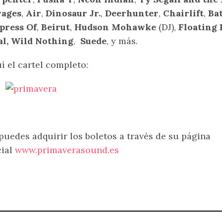
vages
,
Air
,
Dinosaur Jr.
,
Deerhunter
,
Chairlift
,
Bat
press Of
,
Beirut
,
Hudson Mohawke
(DJ),
Floating 
l,
Wild Nothing
,
Suede
, y más.
í el cartel completo:
puedes adquirir los boletos a través de su página
cial
www.primaverasound.es