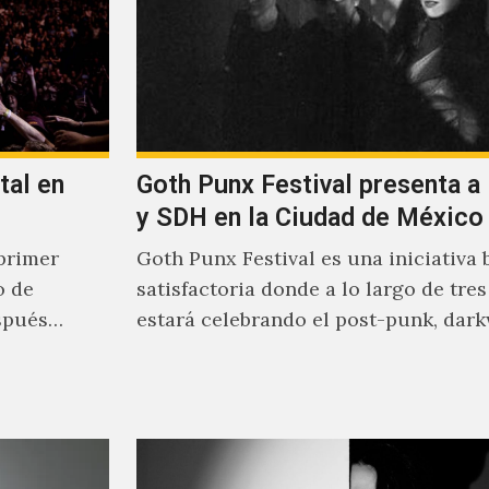
tal en
Goth Punx Festival presenta a
y SDH en la Ciudad de México
primer
Goth Punx Festival es una iniciativa 
o de
satisfactoria donde a lo largo de tres
spués
estará celebrando el post-punk, dar
synth-pop de habla…