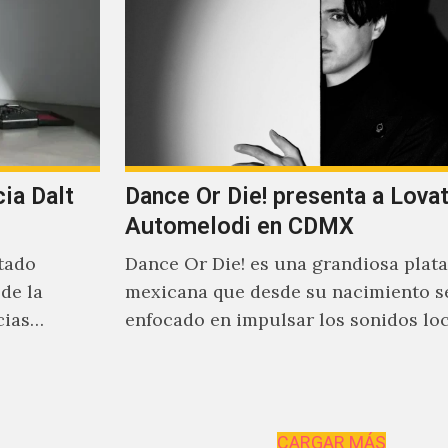
ia Dalt
Dance Or Die! presenta a Lova
Automelodi en CDMX
tado
Dance Or Die! es una grandiosa plat
de la
mexicana que desde su nacimiento s
cias
enfocado en impulsar los sonidos lo
suenan al caer la…
CARGAR MÁS