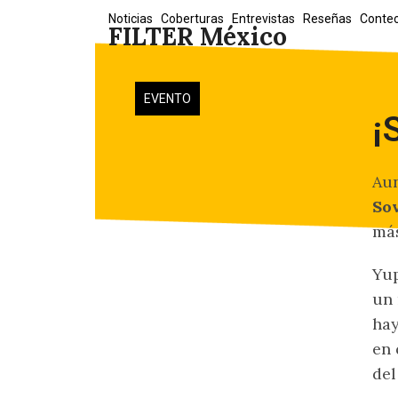
Skip
Noticias
Coberturas
Entrevistas
Reseñas
Conte
FILTER México
to
content
EVENTO
¡
Aun
Sov
más
Yup
un 
hay
en 
del