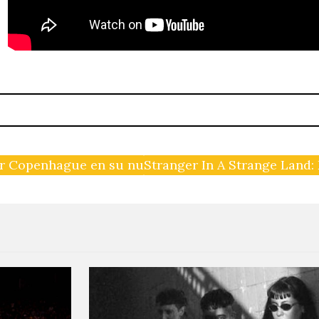
por Copenhague en su nuevo video
Stranger In A Strange Land: