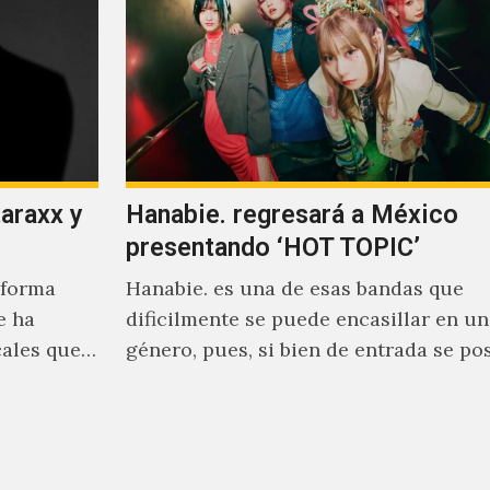
taraxx y
Hanabie. regresará a México
presentando ‘HOT TOPIC’
aforma
Hanabie. es una de esas bandas que
e ha
dificilmente se puede encasillar en un
cales que
género, pues, si bien de entrada se po
dentro de los…