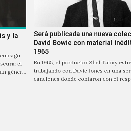
Será publicada una nueva cole
s y la
David Bowie con material inédi
1965
 consigo
En 1965, el productor Shel Talmy estu
scura: el
trabajando con Davie Jones en una ser
 un género
canciones donde contaron con el resp
equiere lo
músicos como Jimmy…
solo un