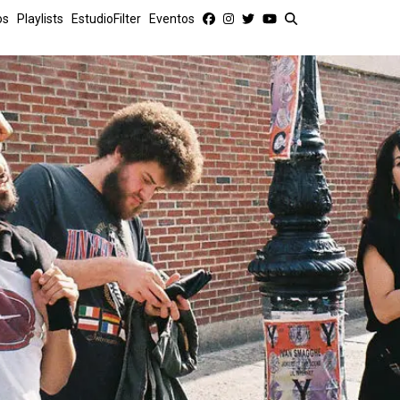
os
Playlists
EstudioFilter
Eventos