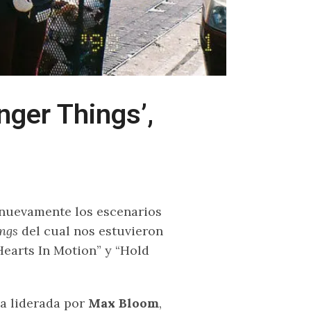
nger Things’,
 nuevamente los escenarios
ngs
del cual nos estuvieron
earts In Motion” y “Hold
da liderada por
Max Bloom
,