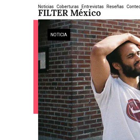
Skip
Noticias
Coberturas
Entrevistas
Reseñas
Conte
FILTER México
to
content
NOTICIA