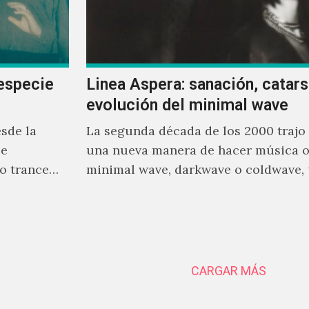
especie
Linea Aspera: sanación, catarsi
evolución del minimal wave
sde la
La segunda década de los 2000 trajo
se
una nueva manera de hacer música o
o trance
minimal wave, darkwave o coldwave,
rente a
que como su nombre lo indica, solo r
mínimo, que en ocasiones puede ser 
sintetizador y una voz
CARGAR MÁS