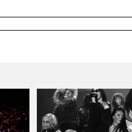
hacer bebés
Checa la presentación de Co