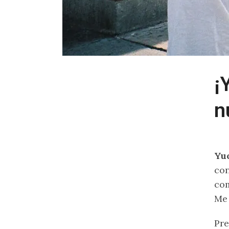
¡
n
Yu
con
com
Me 
Pre