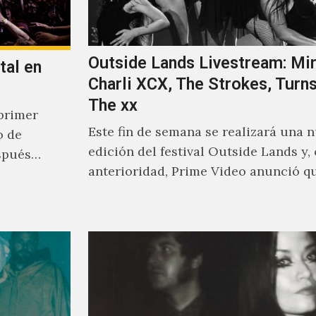
Outside Lands Livestream: Mir
tal en
Charli XCX, The Strokes, Turns
The xx
primer
Este fin de semana se realizará una 
o de
edición del festival Outside Lands y,
spués
anterioridad, Prime Video anunció q
los encargados de transmitir…