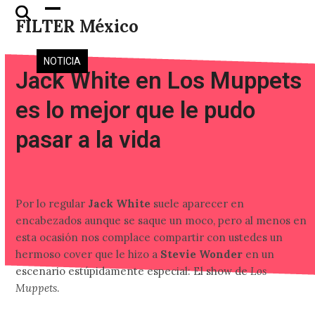
Skip
Open
Close
FILTER México
to
mobile
mobile
content
menu
menu
NOTICIA
Jack White en Los Muppets
es lo mejor que le pudo
pasar a la vida
Por lo regular
Jack White
suele aparecer en
encabezados aunque se saque un moco, pero al menos en
esta ocasión nos complace compartir con ustedes un
hermoso cover que le hizo a
Stevie Wonder
en un
escenario estúpidamente especial: El show de
Los
Muppets
.