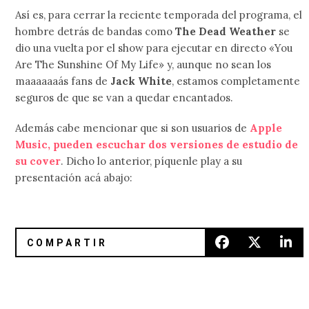
Así es, para cerrar la reciente temporada del programa, el
hombre detrás de bandas como
The Dead Weather
se
dio una vuelta por el show para ejecutar en directo «You
Are The Sunshine Of My Life» y, aunque no sean los
maaaaaaás fans de
Jack White
, estamos completamente
seguros de que se van a quedar encantados.
Además cabe mencionar que si son usuarios de
Apple
Music, pueden escuchar dos versiones de estudio de
su cover
. Dicho lo anterior, píquenle play a su
presentación acá abajo:
WTF: Daisy Ridley va de ‘Star Wars’ al estudio con Barbra S
Santigold se robó ‘The Tonight 