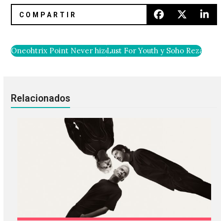
Oneohtrix Point Never hizo un hermoso edit de «Evening S
Lust For Youth y Soho Rezanejad
Relacionados