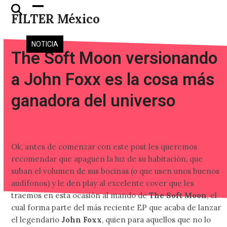
Skip
Open
Close
FILTER México
to
mobile
mobile
content
menu
menu
NOTICIA
The Soft Moon versionando
a John Foxx es la cosa más
ganadora del universo
Ok, antes de comenzar con este post les queremos
recomendar que apaguen la luz de su habitación, que
suban el volumen de sus bocinas (o que usen unos buenos
audífonos) y le den play al excelente cover que les
traemos en esta ocasión al mando de
The Soft Moon
, el
cual forma parte del más reciente EP que acaba de lanzar
el legendario
John Foxx
, quien para aquellos que no lo