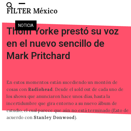
Skip
Open
Close
FILTER México
to
mobile
mobile
content
menu
menu
NOTICIA
Thom Yorke prestó su voz
en el nuevo sencillo de
Mark Pritchard
En estos momentos están sucediendo un montón de
cosas con
Radiohead
. Desde el sold out de cada uno de
los shows que anunciaron hace unos días, hasta la
incertidumbre que gira entorno a su nuevo álbum de
estudio, el cual parece que aún no está terminado (Esto de
acuerdo con
Stanley Donwood
).