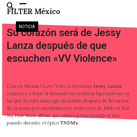
Skip
Open
Close
FILTER México
to
mobile
mobile
content
menu
menu
NOTICIA
Su corazón será de Jessy
Lanza después de que
escuchen «VV Violence»
Con «It Means I Love You», la hermosa
Jessy Lanza
comenzó a dejar al desnudo las texturas hiperactivas en
las que decidió sumergir su sonido después de llevarnos
de la mano por una humeante seducción de R&B en
Pull
My Hair Back
, álbum que estuvo presentando el año
pasado durante el épico
TNDMx
.