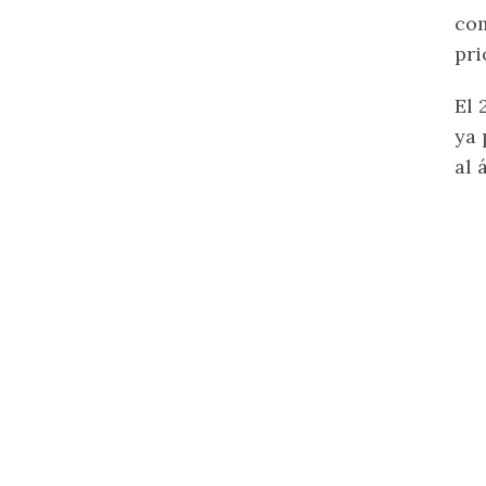
com
pri
El 
ya 
al 