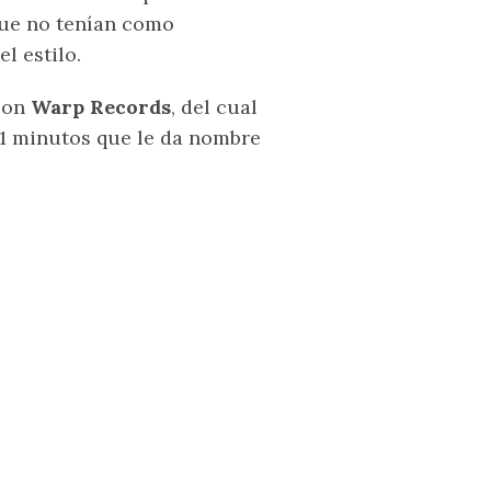
que no tenían como
l estilo.
 con
Warp Records
, del cual
21 minutos que le da nombre