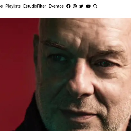
os
Playlists
EstudioFilter
Eventos