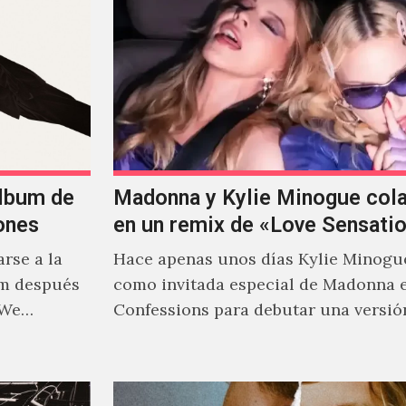
álbum de
Madonna y Kylie Minogue col
ones
en un remix de «Love Sensati
rse a la
Hace apenas unos días Kylie Minogu
um después
como invitada especial de Madonna 
 We…
Confessions para debutar una versió
de "Love Sensation", canción…