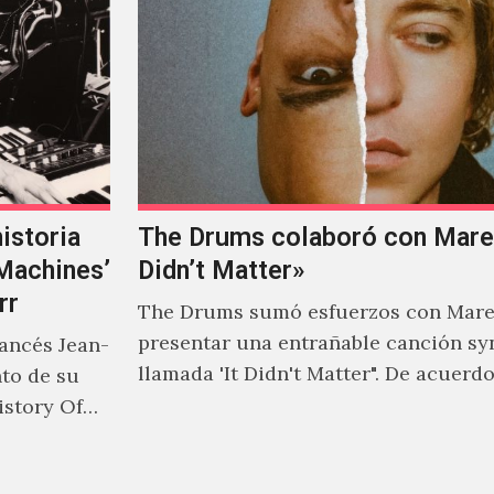
istoria
The Drums colaboró con Mareu
‘Machines’
Didn’t Matter»
rr
The Drums sumó esfuerzos con Mare
presentar una entrañable canción sy
rancés Jean-
llamada 'It Didn't Matter". De acuerd
nto de su
Jonny Pierce, esta es el primer…
istory Of