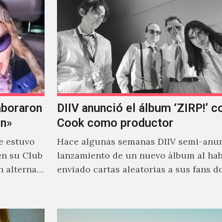
aboraron
DIIV anunció el álbum ‘ZIRP!’ c
on»
Cook como productor
e estuvo
Hace algunas semanas DIIV semi-anun
en su Club
lanzamiento de un nuevo álbum al ha
n alterna
enviado cartas aleatorias a sus fans 
venía el nombre de 'ZIRP!'…