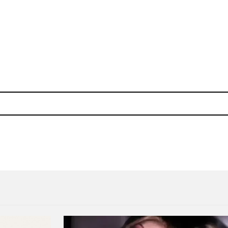
 para más de Andy Stott
Nosaj Thing está en la búsq