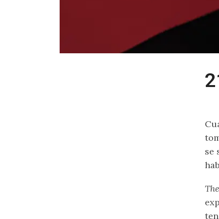
2
Cu
tom
se 
hab
The
exp
ten