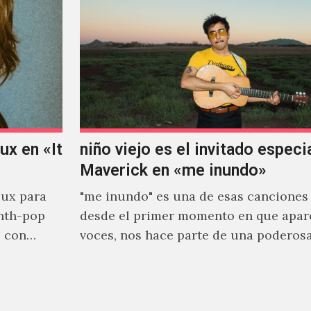
x en «It
niño viejo es el invitado especi
Maverick en «me inundo»
ux para
"me inundo" es una de esas canciones
nth-pop
desde el primer momento en que apar
o con
voces, nos hace parte de una poderos
narrativa emocional…