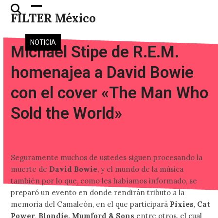
Skip
Open
Close
FILTER México
to
mobile
mobile
content
menu
menu
NOTICIA
Michael Stipe de R.E.M.
homenajea a David Bowie
con el cover «The Man Who
Sold the World»
Seguramente muchos de ustedes siguen procesando la
muerte de
David Bowie
, y el mundo de la música
también por lo que, como les habíamos informado, se
preparó un evento en donde rendirán tributo a la
memoria del Camaleón, en el que participará
Pixies
,
Cat
Power
,
Blondie,
Mumford & Sons
entre otros, el cual