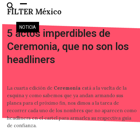
Skip
Open
Close
FILTER México
to
mobile
mobile
content
menu
menu
NOTICIA
5 actos imperdibles de
Ceremonia, que no son los
headliners
La cuarta edición de
Ceremonia
está a la vuelta de la
esquina y como sabemos que ya andan armando sus
planes para el próximo fin, nos dimos a la tarea de
recorrer cada uno de los nombres que no aparecen como
headliners en el cartel para armarles su respectiva guía
de confianza.