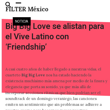
Skip
Open
Close
FILTER México
to
mobile
mobile
content
menu
menu
NOTICIA
Big Big Love se alistan para
el Vive Latino con
‘Friendship’
A casi cuatro años de haber llegado a nuestras vidas, el
cuarteto
Big Big Love
nos ha estado haciendo la
existencia muchísimo más amena por medio de la finura y
elegancia que porta su sonido, ya que más allá de
incorporar secciones rítmicas que bien podrían ser el
soundtrack de un domingo veraniego, las canciones
emiten un sentimiento que sin problemas se adhiere a