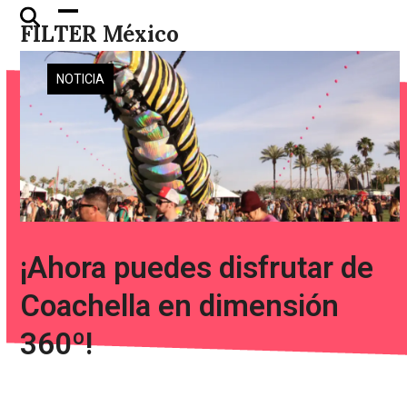
Skip
Open
Close
FILTER México
to
mobile
mobile
content
menu
menu
NOTICIA
¡Ahora puedes disfrutar de
Coachella en dimensión
360º!