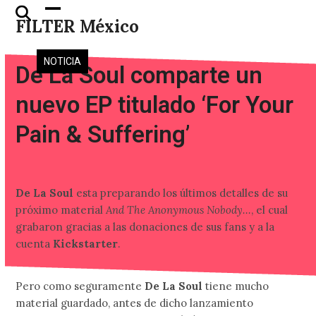
Skip
Open
Close
FILTER México
to
mobile
mobile
content
menu
menu
NOTICIA
De La Soul comparte un
nuevo EP titulado ‘For Your
Pain & Suffering’
De La Soul
esta preparando los últimos detalles de su
próximo material
And The Anonymous Nobody…
, el cual
grabaron gracias a las donaciones de sus fans y a la
cuenta
Kickstarter
.
Pero como seguramente
De La Soul
tiene mucho
material guardado, antes de dicho lanzamiento