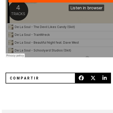
Antes de morir Prince dedicó «Heroes» a David Bowie
Así sonaba en vivo Arcade Fire 