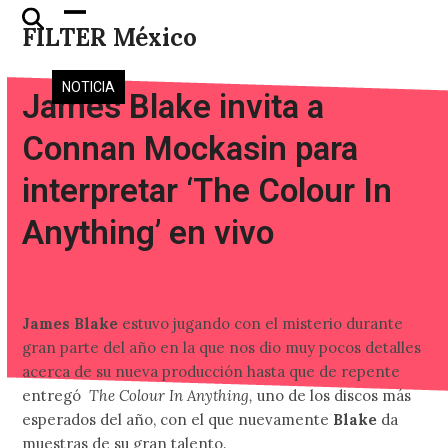
Skip
Open
Close
FILTER México
to
mobile
mobile
content
menu
menu
NOTICIA
James Blake invita a
Connan Mockasin para
interpretar ‘The Colour In
Anything’ en vivo
James Blake
estuvo jugando con el misterio durante
gran parte del año en la que nos dio muy pocos detalles
acerca de su nueva producción hasta que de repente
entregó
The Colour In Anything,
uno de los discos más
esperados del año, con el que nuevamente
Blake
da
muestras de su gran talento.