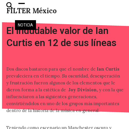
Skip
Open
Close
FILTER México
to
mobile
mobile
content
menu
menu
NOTICIA
El indudable valor de Ian
Curtis en 12 de sus líneas
Dos discos bastaron para que el nombre de
Ian Curtis
prevaleciera en el tiempo. Su oscuridad, desesperación
y frustración fueron algunos de los elementos que le
dieron forma a la estética de
Joy Division,
y con la que
influenciaron a las siguientes generaciones,
convirtiéndolos en uno de los grupos más importantes
dentro de la historia de la música en general.
Teniendo como escenario un Manchester oscuro y