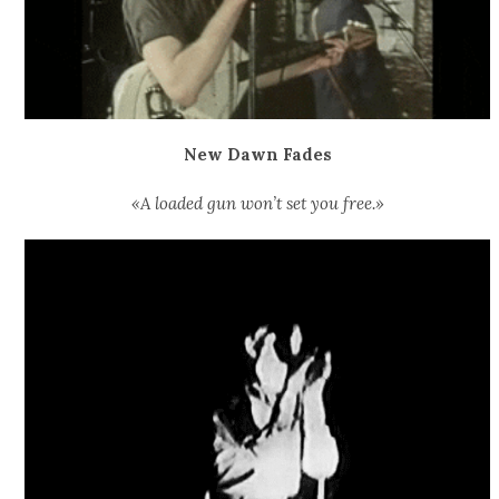
New Dawn Fades
«A loaded gun won’t set you free.»