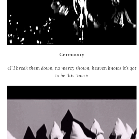
Ceremony
«I’ll break them down, no mercy shown, heaven knows it’s got
to be this time.»