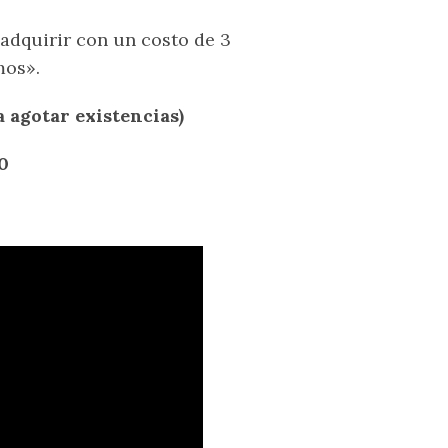
 adquirir con un costo de 3
mos».
a agotar existencias)
0