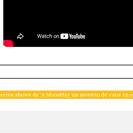
imeros shows de ‘A Moon Shaped Pool’
Hay un montón de caos en el