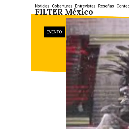
Skip
Noticias
Coberturas
Entrevistas
Reseñas
Conte
FILTER México
to
content
EVENTO