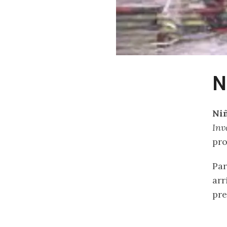
N
Ni
Inv
pro
Par
arr
pre