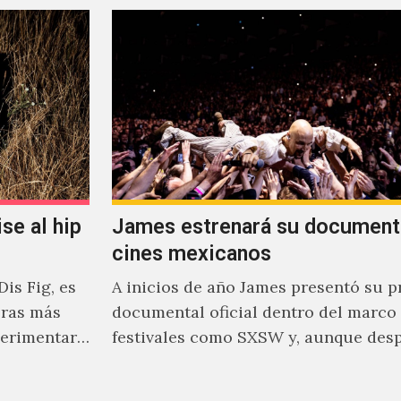
se al hip
James estrenará su document
cines mexicanos
is Fig, es
A inicios de año James presentó su p
oras más
documental oficial dentro del marco
perimentar
festivales como SXSW y, aunque des
parecía un poco incierto su…