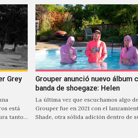
er Grey
Grouper anunció nuevo álbum c
banda de shoegaze: Helen
una
La última vez que escuchamos algo d
os está
Grouper fue en 2021 con el lanzamien
ura tanto
Shade, otra sólida adición dentro de s
cautivante repertorio y,…