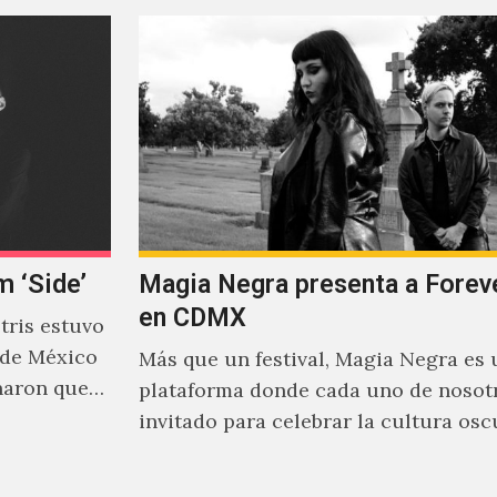
m ‘Side’
Magia Negra presenta a Forev
en CDMX
ris estuvo
 de México
Más que un festival, Magia Negra es 
naron que
plataforma donde cada uno de nosotr
invitado para celebrar la cultura osc
en la pista…