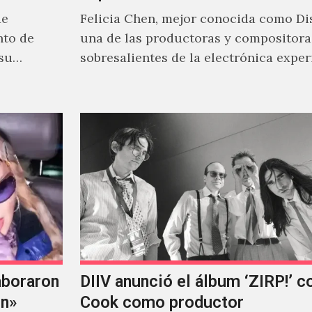
de
Felicia Chen, mejor conocida como Dis
nto de
una de las productoras y compositor
 su
sobresalientes de la electrónica expe
al abordar distintos estilos que…
aboraron
DIIV anunció el álbum ‘ZIRP!’ c
on»
Cook como productor