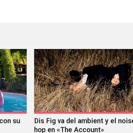
ecial de Siouxsie & The Banshees
con su
Dis Fig va del ambient y el noise
hop en «The Account»