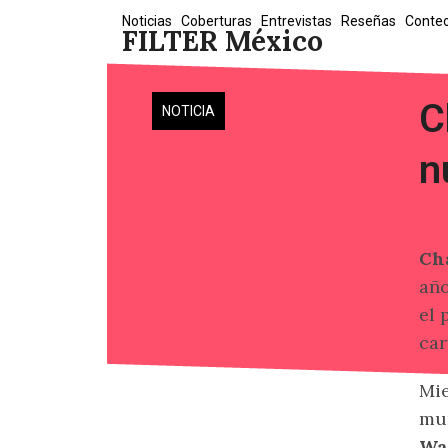
Skip
Noticias
Coberturas
Entrevistas
Reseñas
Conte
FILTER México
to
content
C
NOTICIA
n
Ch
año
el 
car
Mie
mun
Wa