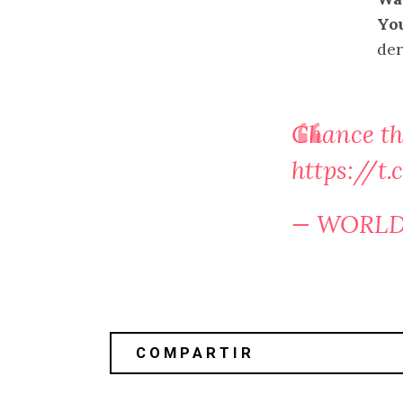
Yo
der
Chance th
https://
— WORLD