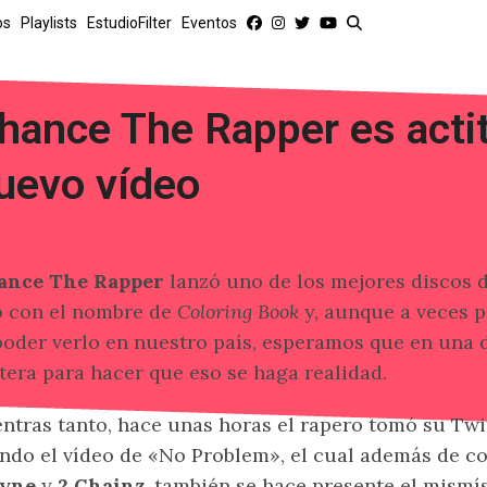
os
Playlists
EstudioFilter
Eventos
hance The Rapper es acti
uevo vídeo
ance The Rapper
lanzó uno de los mejores discos d
 con el nombre de
Coloring Book
y, aunque a veces 
poder verlo en nuestro país, esperamos que en una 
tera para hacer que eso se haga realidad.
ntras tanto, hace unas horas el rapero tomó su Twi
do el vídeo de «No Problem», el cual además de c
yne
y
2 Chainz
, también se hace presente el mism