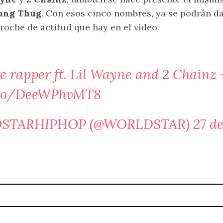
ung Thug
. Con esos cinco nombres, ya se podrán d
roche de actitud que hay en el vídeo.
e rapper ft. Lil Wayne and 2 Chainz
t.co/DeeWPhvMT8
STARHIPHOP (@WORLDSTAR)
27 d