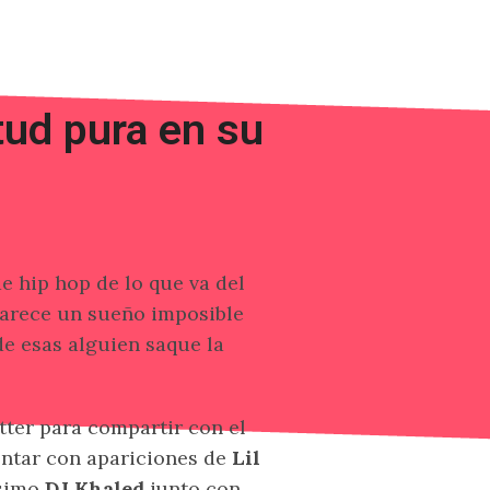
tud pura en su
e hip hop de lo que va del
parece un sueño imposible
de esas alguien saque la
tter para compartir con el
ontar con apariciones de
Lil
ísimo
DJ Khaled
junto con