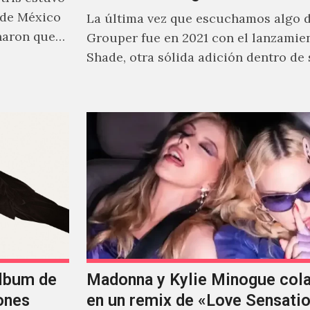
 de México
La última vez que escuchamos algo 
naron que
Grouper fue en 2021 con el lanzamie
Shade, otra sólida adición dentro de
cautivante repertorio y,…
álbum de
Madonna y Kylie Minogue col
ones
en un remix de «Love Sensati