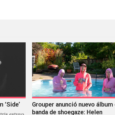
 obviamente destrozaron todo
Play at Home: Un regalo esp
m ‘Side’
Grouper anunció nuevo álbum 
banda de shoegaze: Helen
ris estuvo