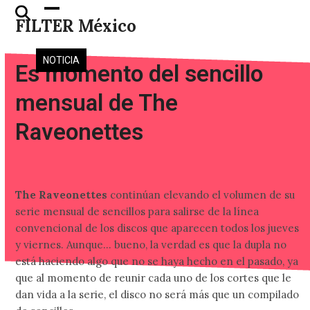
Skip
Open
Close
FILTER México
to
mobile
mobile
content
menu
menu
NOTICIA
Es momento del sencillo
mensual de The
Raveonettes
The Raveonettes
continúan elevando el volumen de su
serie mensual de sencillos para salirse de la línea
convencional de los discos que aparecen todos los jueves
y viernes. Aunque… bueno, la verdad es que la dupla no
está haciendo algo que no se haya hecho en el pasado, ya
que al momento de reunir cada uno de los cortes que le
dan vida a la serie, el disco no será más que un compilado