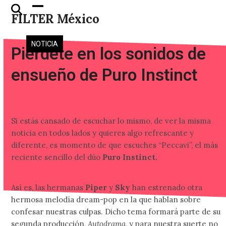
Skip
Open
Close
FILTER México
to
mobile
mobile
content
menu
menu
NOTICIA
Piérdete en los sonidos de
ensueño de Puro Instinct
Si estás cansado de escuchar lo mismo, de ver la misma
noticia en todos lados y quieres algo refrescante y
diferente, es momento de que escuches “Peccavi”, el más
reciente sencillo del dúo
Puro Instinct.
Así es, las hermanas
Piper
y
Sky
han estrenado otra
hermosa melodía dream-pop en la que hablan sobre
confesar nuestras culpas. Dicho tema formará parte de su
segunda producción,
Autodrama
, y para nuestra suerte no