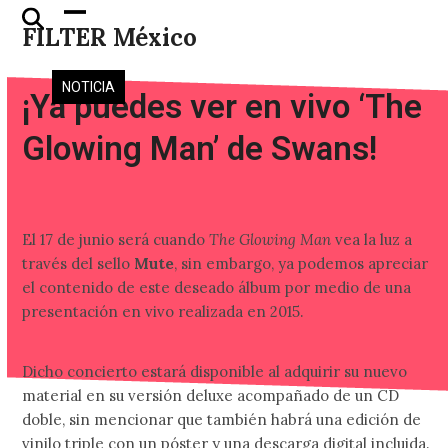
Skip
Open
Close
FILTER México
to
mobile
mobile
content
menu
menu
NOTICIA
¡Ya puedes ver en vivo ‘The
Glowing Man’ de Swans!
El 17 de junio será cuando
The Glowing Man
vea la luz a
través del sello
Mute
, sin embargo, ya podemos apreciar
el contenido de este deseado álbum por medio de una
presentación en vivo realizada en 2015.
Dicho concierto estará disponible al adquirir su nuevo
material en su versión deluxe acompañado de un CD
doble, sin mencionar que también habrá una edición de
vinilo triple con un póster y una descarga digital incluida.