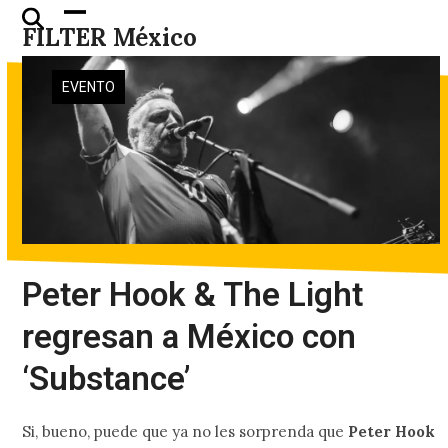
Skip
Open
Close
FILTER México
to
mobile
mobile
content
menu
menu
EVENTO
Peter Hook & The Light
regresan a México con
‘Substance’
Si, bueno, puede que ya no les sorprenda que
Peter Hook