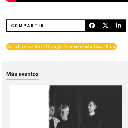
Escucha el caótico ‘Oranged Out’ de Tyondai Braxton
#ConciertosEnCasa: Blondie en 
Más eventos