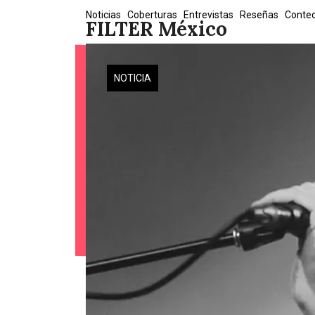
Skip
Noticias
Coberturas
Entrevistas
Reseñas
Conte
FILTER México
to
content
NOTICIA