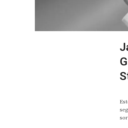
J
G
S
Est
seg
sor