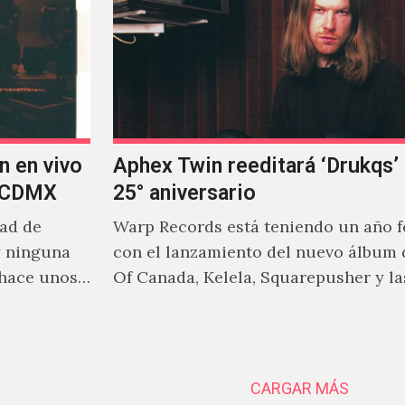
n en vivo
Aphex Twin reeditará ‘Drukqs’
n CDMX
25° aniversario
dad de
Warp Records está teniendo un año 
y ninguna
con el lanzamiento del nuevo álbum 
 hace unos
Of Canada, Kelela, Squarepusher y la
reediciones que poco a…
CARGAR MÁS