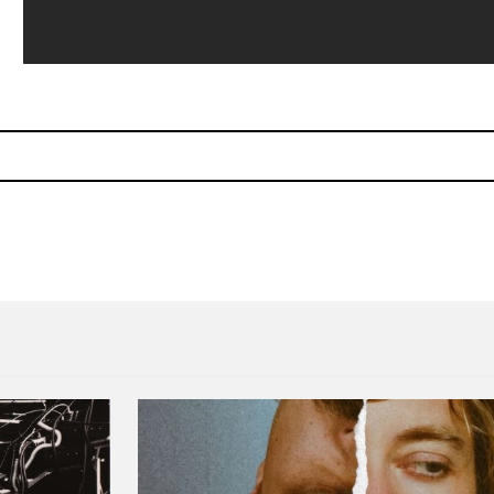
ítmo cardiáco
The Last Shadow Puppets h