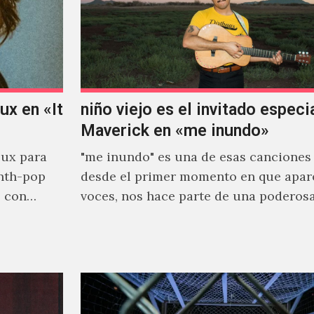
x en «It
niño viejo es el invitado especi
Maverick en «me inundo»
ux para
"me inundo" es una de esas canciones
nth-pop
desde el primer momento en que apar
o con
voces, nos hace parte de una poderos
narrativa emocional…