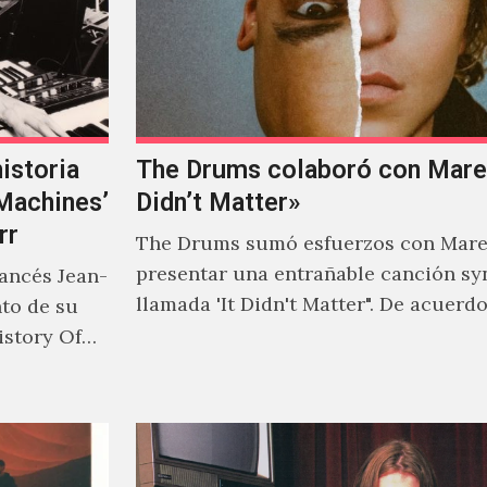
istoria
The Drums colaboró con Mareu
‘Machines’
Didn’t Matter»
rr
The Drums sumó esfuerzos con Mare
presentar una entrañable canción sy
rancés Jean-
llamada 'It Didn't Matter". De acuerd
nto de su
Jonny Pierce, esta es el primer…
istory Of