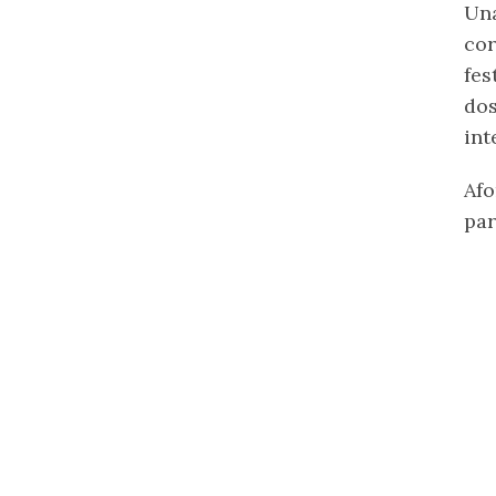
Una
cor
fes
dos
int
Afo
par