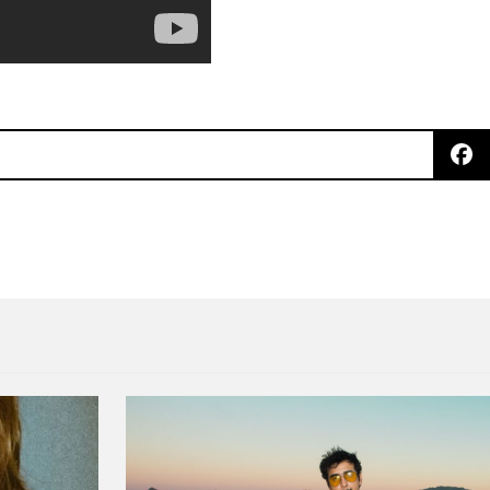
omenajea a David Bowie con el cover a “Moonage D