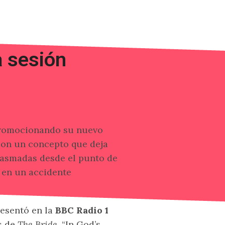
a sesión
romocionando su nuevo
con un concepto que deja
lasmadas desde el punto de
 en un accidente
esentó en la
BBC Radio 1
s de
The Bride
, “In God’s