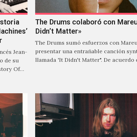
storia
The Drums colaboró con Mareux
Machines’
Didn’t Matter»
r
The Drums sumó esfuerzos con Mareu
presentar una entrañable canción syn
ancés Jean-
llamada 'It Didn't Matter". De acuerdo
to de su
Jonny Pierce, esta es el primer…
story Of