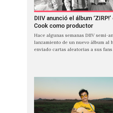
DIIV anunció el álbum ‘ZIRP!’
Cook como productor
Hace algunas semanas DIIV semi-an
lanzamiento de un nuevo álbum al 
enviado cartas aleatorias a sus fan
venía el nombre de 'ZIRP!'…