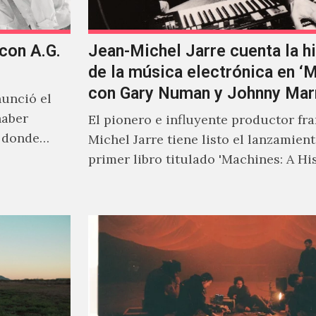
 con A.G.
Jean-Michel Jarre cuenta la hi
de la música electrónica en ‘
con Gary Numan y Johnny Mar
unció el
haber
El pionero e influyente productor fr
s donde
Michel Jarre tiene listo el lanzamien
primer libro titulado 'Machines: A Hi
Electronic Music', donde explora…