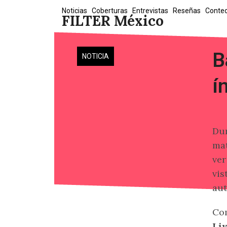
Skip
Noticias
Coberturas
Entrevistas
Reseñas
Conte
FILTER México
to
content
B
NOTICIA
í
Dur
ma
ver
vis
aut
Com
Li