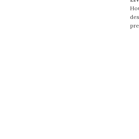
Hou
des
pre