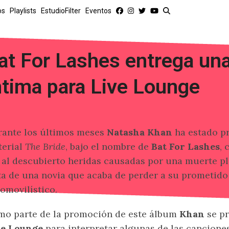
os
Playlists
EstudioFilter
Eventos
at For Lashes entrega un
ntima para Live Lounge
ante los últimos meses
Natasha Khan
ha estado p
terial
The Bride
, bajo el nombre de
Bat For Lashes
, 
 al descubierto heridas causadas por una muerte p
ta de una novia que acaba de perder a su prometido
omovilístico.
o parte de la promoción de este álbum
Khan
se pr
ve Lounge
para interpretar algunas de las cancione