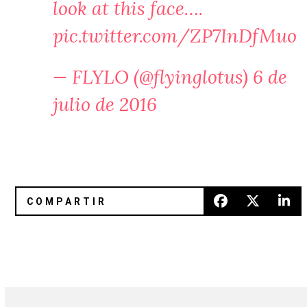
look at this face….
pic.twitter.com/ZP7InDfMuo
— FLYLO (@flyinglotus)
6 de
julio de 2016
Toro y Moi anuncia el lanzamiento de un álbum en vivo
Ben UFO y Helena Hauff unieron 