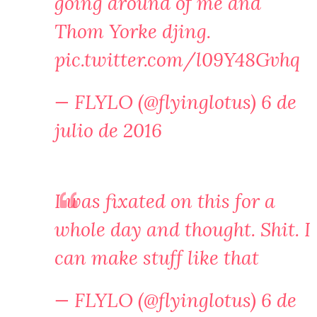
going around of me and
Thom Yorke djing.
pic.twitter.com/l09Y48Gvhq
— FLYLO (@flyinglotus)
6 de
julio de 2016
I was fixated on this for a
whole day and thought. Shit. I
can make stuff like that
— FLYLO (@flyinglotus)
6 de