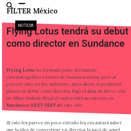
Skip
Open
Close
FILTER México
to
mobile
mobile
content
menu
menu
NOTICIA
Flying Lotus tendrá su debut
como director en Sundance
Flying Lotus
ha formado parte del mundo
cinematográfico a través de bandas sonoras, pero al
parecer esto no fue suficiente, pues ahora el productor
planea su debut como director, bajo el alias de Steve, con
un fillme titulado
Royal
el cual tendrá su estreno en
Sundance NEXT FEST d
e este año.
Si esto les parece un poco extraño les encantará saber
que la idea de convertirse en director la sacó de aquel