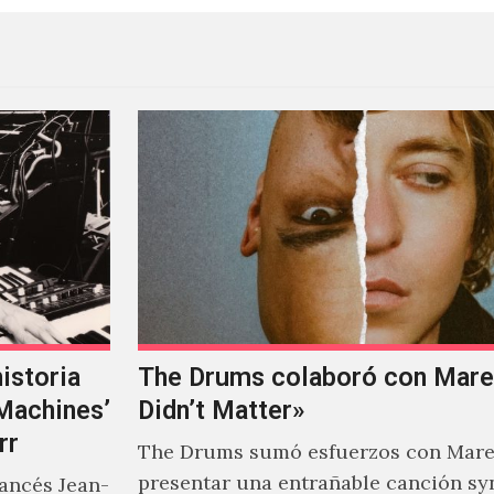
istoria
The Drums colaboró con Mareu
‘Machines’
Didn’t Matter»
rr
The Drums sumó esfuerzos con Mare
presentar una entrañable canción sy
rancés Jean-