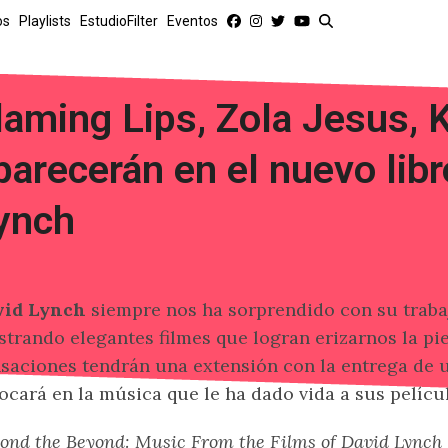
os
Playlists
EstudioFilter
Eventos
laming Lips, Zola Jesus, 
parecerán en el nuevo lib
ynch
vid Lynch
siempre nos ha sorprendido con su traba
trando elegantes filmes que logran erizarnos la pi
saciones tendrán una extensión con la entrega de u
ocará en la música que le ha dado vida a sus películ
ond the Beyond: Music From the Films of David Lynch