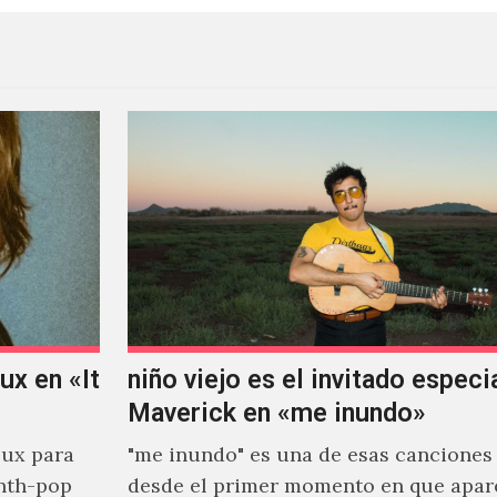
x en «It
niño viejo es el invitado especi
Maverick en «me inundo»
ux para
"me inundo" es una de esas canciones
nth-pop
desde el primer momento en que apar