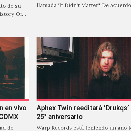
llamada 'It Didn't Matter". De acuerd
nto de su
Jonny Pierce, esta es el primer…
istory Of
n en vivo
Aphex Twin reeditará ‘Drukqs’
n CDMX
25° aniversario
dad de
Warp Records está teniendo un año 