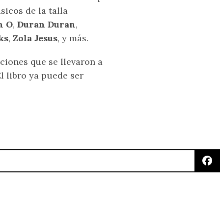
icos de la talla
n O
,
Duran Duran
,
ks
,
Zola Jesus
, y más.
ciones que se llevaron a
El libro ya puede ser
muerte en «Night Owl»