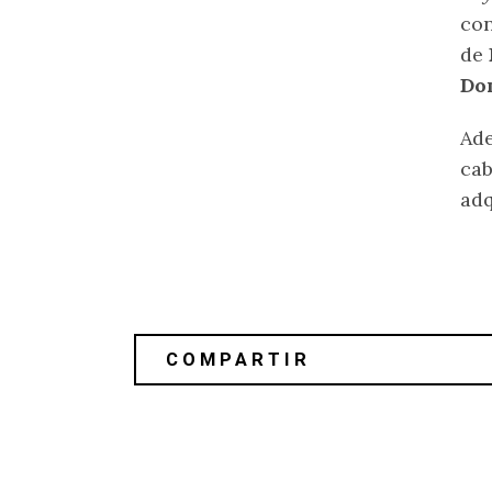
con
de
Do
Ade
cab
adq
St. Vincent versionó el tema original