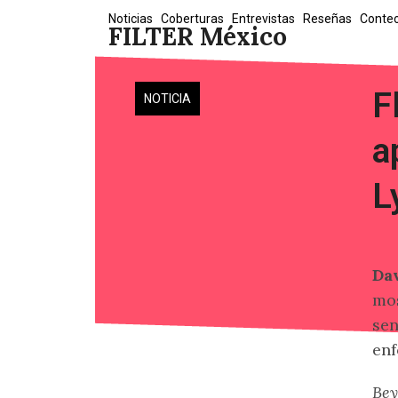
Skip
Noticias
Coberturas
Entrevistas
Reseñas
Conte
FILTER México
to
content
F
NOTICIA
a
L
Da
mos
sen
enf
Bey