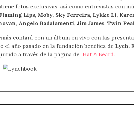
tiene fotos exclusivas, así como entrevistas con mús
Flaming Lips
,
Moby
,
Sky Ferreira
,
Lykke Li
,
Kare
novan
,
Angelo Badalamenti
,
Jim James
,
Twin Pea
más contará con un álbum en vivo con las presenta
o el año pasado en la fundación benéfica de
Lych
. 
uirido a través de la página de
Hat & Beard
.
 de Golden Girls y es hermoso
Metronomy convive con la 