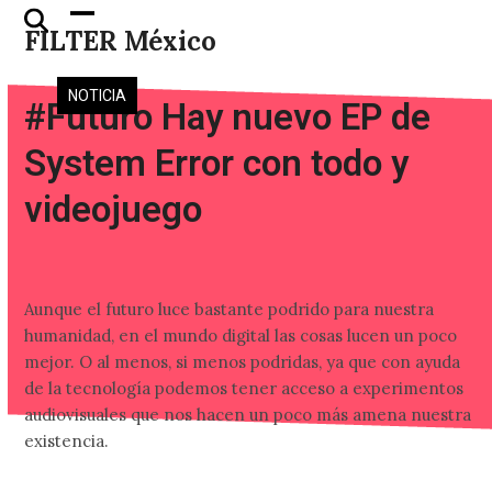
Skip
Open
Close
FILTER México
to
mobile
mobile
content
menu
menu
NOTICIA
#Futuro Hay nuevo EP de
System Error con todo y
videojuego
Aunque el futuro luce bastante podrido para nuestra
humanidad, en el mundo digital las cosas lucen un poco
mejor. O al menos, si menos podridas, ya que con ayuda
de la tecnología podemos tener acceso a experimentos
audiovisuales que nos hacen un poco más amena nuestra
existencia.