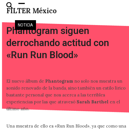
Skip
Open
Close
FILTER México
to
mobile
mobile
content
menu
menu
NOTICIA
Phantogram siguen
derrochando actitud con
«Run Run Blood»
El nuevo álbum de
Phantogram
no solo nos muestra un
sonido renovado de la banda, sino también un estilo lírico
bastante personal que nos acerca a las terribles
experiencias por las que atravesó
Sarah Barthel
en el
último año.
Una muestra de ello es «Run Run Blood», ya que como una