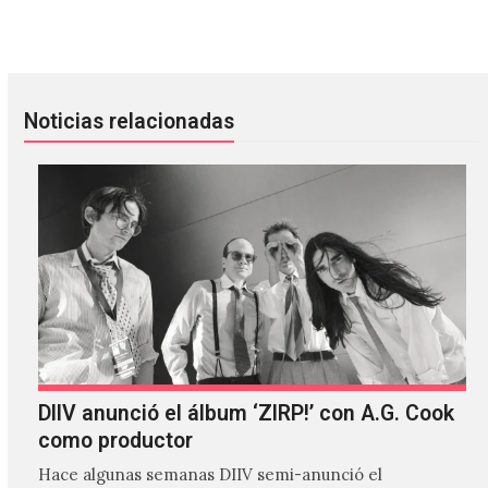
Banks & Steelz reclutan a Kool Keith en “Sword In The Sto
¡The Libertines regresarán a Mé
Noticias relacionadas
DIIV anunció el álbum ‘ZIRP!’ con A.G. Cook
como productor
Hace algunas semanas DIIV semi-anunció el