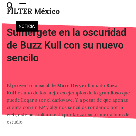
Skip
Open
Close
FILTER México
to
mobile
mobile
content
menu
menu
NOTICIA
Sumérgete en la oscuridad
de Buzz Kull con su nuevo
sencilo
El proyecto musical de
Marc Dwyer
llamado
Buzz
Kull
es uno de los mejores ejemplos de lo grandioso que
puede llegar a ser el darkwave. Y a pesar de que apenas
cuenta con un EP y algunos sencillos rondando por la
web, éste australiano está por lanzar su primer álbum de
estudio.