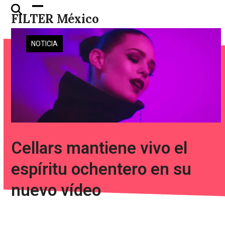
Skip
Open
Close
FILTER México
to
mobile
mobile
content
menu
menu
NOTICIA
Cellars mantiene vivo el
espíritu ochentero en su
nuevo vídeo