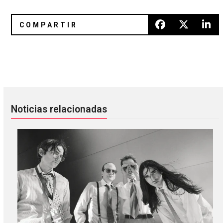
‘Let Me Go’ de Body Of Light es puro synth-pop con clase
32 bandas se juntaron para rend
Noticias relacionadas