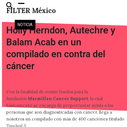
Skip
Open
Close
FILTER México
to
mobile
mobile
content
menu
menu
NOTICIA
Holly Herndon, Autechre y
Balam Acab en un
compilado en contra del
cáncer
Con la finalidad de reunir fondos para la
fundación
Macmillan Cancer Support
, la cual
básicamente se encarga de proporcionar ayuda a las
personas que son diagnosticadas con cáncer, llega a
nosotros un compilado con más de 400 canciones titulado
Touched 3
.