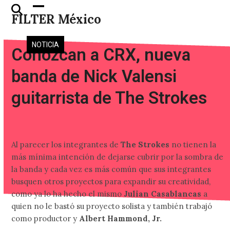
Skip
Open
Close
FILTER México
to
mobile
mobile
content
menu
menu
NOTICIA
Conozcan a CRX, nueva
banda de Nick Valensi
guitarrista de The Strokes
Al parecer los integrantes de
The Strokes
no tienen la
más mínima intención de dejarse cubrir por la sombra de
la banda y cada vez es más común que sus integrantes
busquen otros proyectos para expandir su creatividad,
como ya lo ha hecho el mismo
Julian Casablancas
a
quien no le bastó su proyecto solista y también trabajó
como productor y
Albert Hammond, Jr.