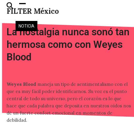
Skip
Open
Close
FILTER México
to
mobile
mobile
content
menu
menu
NOTICIA
La nostalgia nunca sonó tan
hermosa como con Weyes
Blood
Weyes Blood
maneja un tipo de sentimentalismo con el
que es muy fácil poder identificarnos. Su voz es el punto
central de todo su universo, pero el corazón es lo que
hace que cada palabra que deposita en nuestros oídos nos
dé un fuerte confort emocional en momentos de
debilidad.