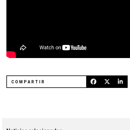
Adictiva, elegante y sensual, así es «Tremble» de Body Of L
¿Portadas de Blur y Massive Att