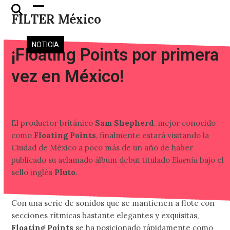
Skip
Open
Close
FILTER México
to
mobile
mobile
content
menu
menu
NOTICIA
¡Floating Points por primera
vez en México!
El productor británico
Sam Shepherd
, mejor conocido
como
Floating Points
, finalmente estará visitando la
Ciudad de México a poco más de un año de haber
publicado su aclamado álbum debut titulado
Elaenia
bajo el
sello inglés
Pluto
.
Con una serie de sonidos que se mantienen a flote con
secciones rítmicas bastante elegantes y exquisitas,
Floating Points
se ha posicionado rápidamente como