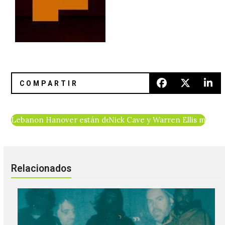
Lebanon Hanover están de regreso con «Babes Of The 80
Nick Cave y Warren Ellis musica
Relacionados