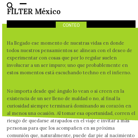
El #FILTERMix de
Skip
Open
Close
FILTER México
Halloween por excelencia
to
mobile
mobile
content
menu
menu
CONTEO
Ha llegado ese momento de nuestras vidas en donde
todos nuestros pensamientos se alinean con el deseo de
experimentar con cosas que por lo regular suelen
involucrar a un ser impuro; uno que probablemente en
estos momentos está escuchando techno en el infierno.
No importa desde qué ángulo lo vean o si creen en la
existencia de un ser lleno de maldad o no, al final la
curiosidad siempre terminará dominando su corazón en
al menos una ocasión. Al tomar esa oportunidad, corren el
riesgo de quedarse atrapados en el viaje e invitar a más
personas para que los acompañen en su próxima
comunión que, naturalmente, puede dar pie al nacimiento