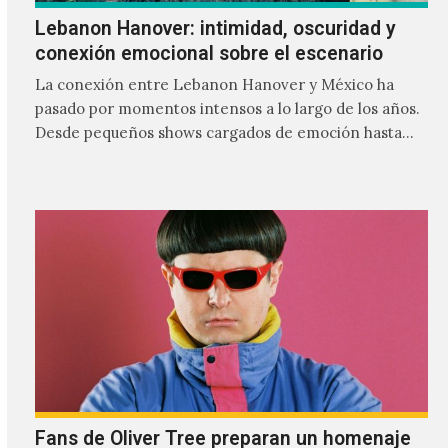
Lebanon Hanover: intimidad, oscuridad y
conexión emocional sobre el escenario
La conexión entre Lebanon Hanover y México ha
pasado por momentos intensos a lo largo de los años.
Desde pequeños shows cargados de emoción hasta
giras accidentadas, el dúo formado por Larissa
Iceglass y William Maybelline ha construido una
relación cercana con el público mexicano gracias a su
mezcla de post-punk, coldwave y letras
profundamente melancólicas.
Fans de Oliver Tree preparan un homenaje