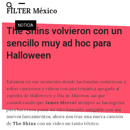
Skip
Open
Close
FILTER México
to
mobile
mobile
content
menu
menu
NOTICIA
The Shins volvieron con un
sencillo muy ad hoc para
Halloween
Estamos en ese momento donde las bandas comienzan a
soltar canciones y vídeos con una temática apegada al
espíritu de Halloween y Día de Muertos, así que
considerando que
James Mercer
siempre se las ingenia
para hacernos pasar un rato bastante amigable con sus
nuevos lanzamientos, ahora nos trae una nueva canción
de
The Shins
con un vídeo un tanto tétrico.